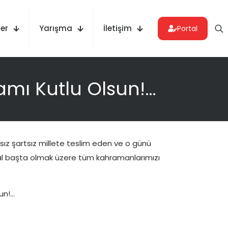
er
Yarışma
İletişim
Portal
amı Kutlu Olsun!…
sız şartsız millete teslim eden ve o günü
l başta olmak üzere tüm kahramanlarımızı
un!…