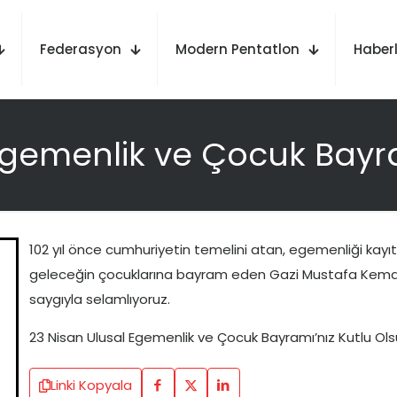
Federasyon
Modern Pentatlon
Haberl
Egemenlik ve Çocuk Bayr
102 yıl önce cumhuriyetin temelini atan, egemenliği kayıt
geleceğin çocuklarına bayram eden Gazi Mustafa Kema
saygıyla selamlıyoruz.
23 Nisan Ulusal Egemenlik ve Çocuk Bayramı’nız Kutlu Ols
Linki Kopyala