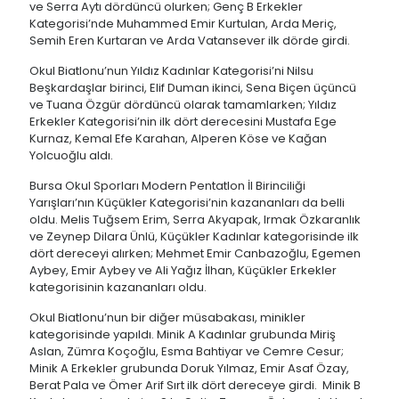
ve Serra Aytı dördüncü olurken; Genç B Erkekler
Kategorisi’nde Muhammed Emir Kurtulan, Arda Meriç,
Semih Eren Kurtaran ve Arda Vatansever ilk dörde girdi.
Okul Biatlonu’nun Yıldız Kadınlar Kategorisi’ni Nilsu
Beşkardaşlar birinci, Elif Duman ikinci, Sena Biçen üçüncü
ve Tuana Özgür dördüncü olarak tamamlarken; Yıldız
Erkekler Kategorisi’nin ilk dört derecesini Mustafa Ege
Kurnaz, Kemal Efe Karahan, Alperen Köse ve Kağan
Yolcuoğlu aldı.
Bursa Okul Sporları Modern Pentatlon İl Birinciliği
Yarışları’nın Küçükler Kategorisi’nin kazananları da belli
oldu. Melis Tuğsem Erim, Serra Akyapak, Irmak Özkaranlık
ve Zeynep Dilara Ünlü, Küçükler Kadınlar kategorisinde ilk
dört dereceyi alırken; Mehmet Emir Canbazoğlu, Egemen
Aybey, Emir Aybey ve Ali Yağız İlhan, Küçükler Erkekler
kategorisinin kazananları oldu.
Okul Biatlonu’nun bir diğer müsabakası, minikler
kategorisinde yapıldı. Minik A Kadınlar grubunda Miriş
Aslan, Zümra Koçoğlu, Esma Bahtiyar ve Cemre Cesur;
Minik A Erkekler grubunda Doruk Yılmaz, Emir Asaf Özay,
Berat Pala ve Ömer Arif Sırt ilk dört dereceye girdi. Minik B