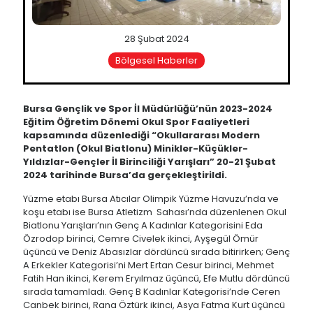
28 Şubat 2024
Bölgesel Haberler
Bursa Gençlik ve Spor İl Müdürlüğü’nün 2023-2024
Eğitim Öğretim Dönemi Okul Spor Faaliyetleri
kapsamında düzenlediği “Okullararası Modern
Pentatlon (Okul Biatlonu) Minikler-Küçükler-
Yıldızlar-Gençler İl Birinciliği Yarışları” 20-21 Şubat
2024 tarihinde Bursa’da gerçekleştirildi.
Yüzme etabı Bursa Atıcılar Olimpik Yüzme Havuzu’nda ve
koşu etabı ise Bursa Atletizm Sahası’nda düzenlenen Okul
Biatlonu Yarışları’nın Genç A Kadınlar Kategorisini Eda
Özrodop birinci, Cemre Civelek ikinci, Ayşegül Ömür
üçüncü ve Deniz Abasızlar dördüncü sırada bitirirken; Genç
A Erkekler Kategorisi’ni Mert Ertan Cesur birinci, Mehmet
Fatih Han ikinci, Kerem Eryılmaz üçüncü, Efe Mutlu dördüncü
sırada tamamladı. Genç B Kadınlar Kategorisi’nde Ceren
Canbek birinci, Rana Öztürk ikinci, Asya Fatma Kurt üçüncü