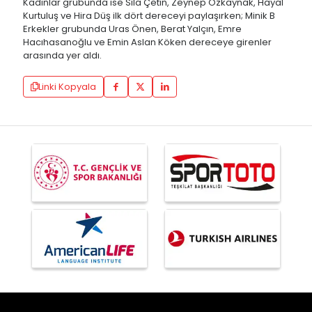
Kadınlar grubunda ise Sıla Çetin, Zeynep Özkaynak, Hayal
Kurtuluş ve Hira Düş ilk dört dereceyi paylaşırken; Minik B
Erkekler grubunda Uras Önen, Berat Yalçın, Emre
Hacıhasanoğlu ve Emin Aslan Köken dereceye girenler
arasında yer aldı.
Linki Kopyala