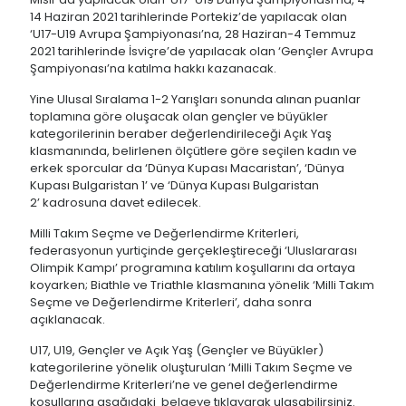
14 Haziran 2021 tarihlerinde Portekiz’de yapılacak olan
‘U17-U19 Avrupa Şampiyonası’na, 28 Haziran-4 Temmuz
2021 tarihlerinde İsviçre’de yapılacak olan ‘Gençler Avrupa
Şampiyonası’na katılma hakkı kazanacak.
Yine Ulusal Sıralama 1-2 Yarışları sonunda alınan puanlar
toplamına göre oluşacak olan gençler ve büyükler
kategorilerinin beraber değerlendirileceği Açık Yaş
klasmanında, belirlenen ölçütlere göre seçilen kadın ve
erkek sporcular da ‘Dünya Kupası Macaristan’, ‘Dünya
Kupası Bulgaristan 1’ ve ‘Dünya Kupası Bulgaristan
2’ kadrosuna davet edilecek.
Milli Takım Seçme ve Değerlendirme Kriterleri,
federasyonun yurtiçinde gerçekleştireceği ‘Uluslararası
Olimpik Kampı’ programına katılım koşullarını da ortaya
koyarken; Biathle ve Triathle klasmanına yönelik ‘Milli Takım
Seçme ve Değerlendirme Kriterleri’, daha sonra
açıklanacak.
U17, U19, Gençler ve Açık Yaş (Gençler ve Büyükler)
kategorilerine yönelik oluşturulan ‘Milli Takım Seçme ve
Değerlendirme Kriterleri’ne ve genel değerlendirme
koşullarına aşağıdaki belgeye tıklayarak ulaşabilirsiniz.