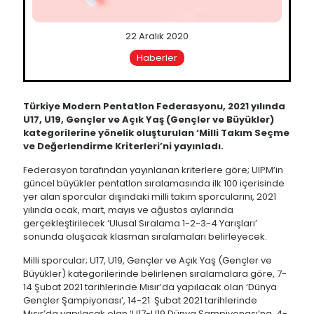
22 Aralık 2020
Haberler
Türkiye Modern Pentatlon Federasyonu, 2021 yılında
U17, U19, Gençler ve Açık Yaş (Gençler ve Büyükler)
kategorilerine yönelik oluşturulan ‘Milli Takım Seçme
ve Değerlendirme Kriterleri’ni yayınladı.
Federasyon tarafından yayınlanan kriterlere göre; UIPM’in
güncel büyükler pentatlon sıralamasında ilk 100 içerisinde
yer alan sporcular dışındaki milli takım sporcularını, 2021
yılında ocak, mart, mayıs ve ağustos aylarında
gerçekleştirilecek ‘Ulusal Sıralama 1-2-3-4 Yarışları’
sonunda oluşacak klasman sıralamaları belirleyecek.
Milli sporcular; U17, U19, Gençler ve Açık Yaş (Gençler ve
Büyükler) kategorilerinde belirlenen sıralamalara göre, 7-
14 Şubat 2021 tarihlerinde Mısır’da yapılacak olan ‘Dünya
Gençler Şampiyonası’, 14-21 Şubat 2021 tarihlerinde
Mısır’da yapılacak olan ‘U17-U19 Dünya Şampiyonası’na, 4-