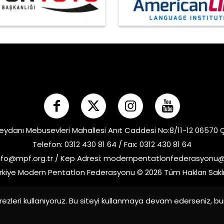
eydanı Mebusevleri Mahallesi Anıt Caddesi No:8/11-12 06570
Telefon: 0312 430 81 64 / Fax: 0312 430 81 64
nfo@mpf.org.tr
/ Kep Adresi:
modernpentatlonfederasyonu@h
rkiye Modern Pentatlon Federasyonu © 2026 Tüm Hakları Saklı
ezleri kullanıyoruz. Bu siteyi kullanmaya devam ederseniz, b