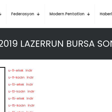
Federasyon
Modern Pentatlon
Haberl
 2019 LAZERRUN BURSA S
u-11-erkek
İndir
u-11-kadın
İndir
u-13-erkek
İndir
u-13-kadın
İndir
u-15-erkek
İndir
u-15-kadın
İndir