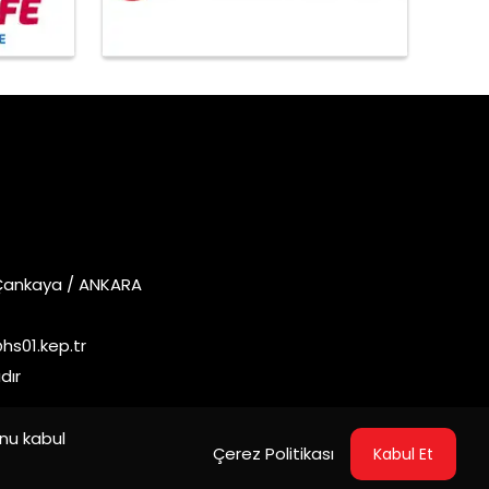
 Çankaya / ANKARA
s01.kep.tr
dır
unu kabul
Çerez Politikası
Kabul Et